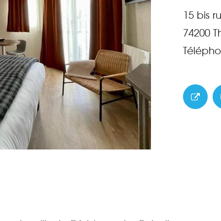
15 bis r
74200
T
Télépho