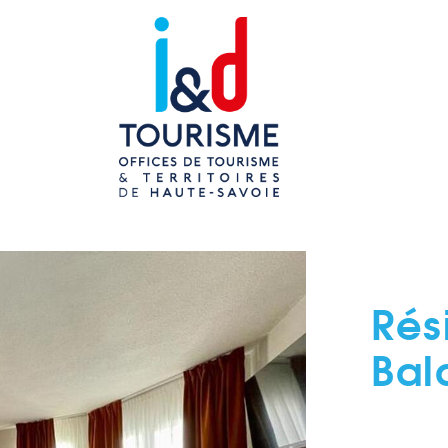
Rés
Bal