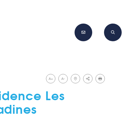
A+
A-
idence Les
adines