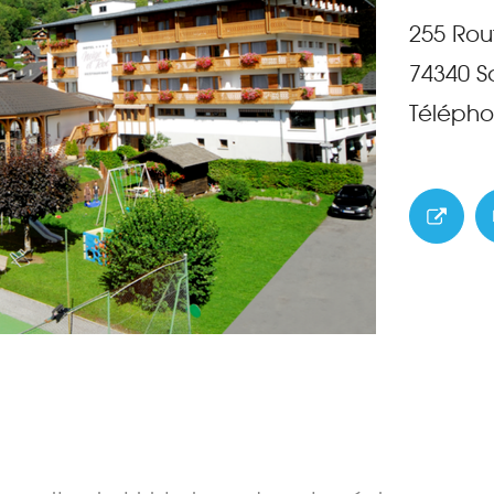
255 Rou
74340
S
Télépho