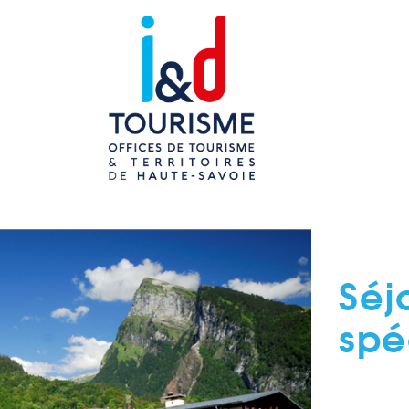
Séj
spé