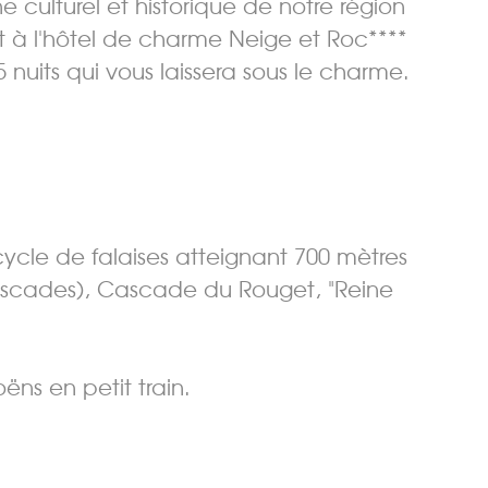
e culturel et historique de notre région
nt à l'hôtel de charme Neige et Roc****
5 nuits qui vous laissera sous le charme.
cycle de falaises atteignant 700 mètres
ascades), Cascade du Rouget, "Reine
ëns en petit train.