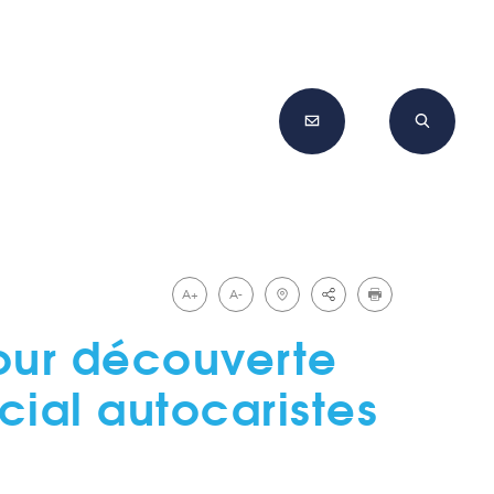
A+
A-
our découverte
cial autocaristes