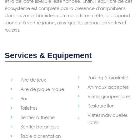
et la délicate libellule leste fiancée. Enfin, l’équilibre de cet
Merci de patienter...
écosystème est complété par la présence d'amphibiens
dans les zones humides, comme le triton crêté, le crapaud
sonneur à ventre jaune, ainsi que les grenouilles vertes et
rousses.
Services & Equipement
Parking à proximité
Aire de jeux
Animaux acceptés
Aire de pique-nique
Visites groupes libres
Bar
Restauration
Toilettes
Visites individuelles
Sentier à thème
libres
Sentier botanique
Table d'orientation