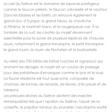
Le ciel du Salève est le domaine de rapaces prestigieux
comme le faucon pèlerin, le faucon crécerelle et le vautour.
Dans les falaises et les forêts, on retrouve également le
grand-duc d’Europe, le grand hibou, la chevêche
d’Athéna, le martinet blanc et le rougequeue noir. À la
tombée de la nuit, les cavités du massif deviennent
essentielles pour la survie de plusieurs espèces de chauves-
souris, notamment le grand rhinolophe, le petit rhinolophe,
le grand murin, le murin de Pechstein et la barbastelle.
Au-delà des 700 bêtes de bétail (vaches et agneaux) qui
animent les alpages, le massif est un couloir de passage
pour des prédateurs d'envergure comme le lynx et le loup.
La faune résidente est tout aussi riche, composée de
chamois, de biches, de renards, de lièvres, d'écureuils et de
hérissons.
Les pelouses sèches du Salève abritent des insectes
remarquables tels que l’apollon du Salève, l'azuré de la
croisette, le papillon laineux du prunelier, l'ascalaphe soufré