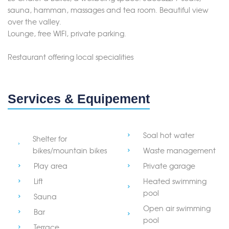
sauna, hamman, massages and tea room. Beautiful view
over the valley.
Lounge, free WIFI, private parking.
Restaurant offering local specialities
Services & Equipement
Soal hot water
Shelter for
bikes/mountain bikes
Waste management
Play area
Private garage
Lift
Heated swimming
pool
Sauna
Open air swimming
Bar
pool
Terrace