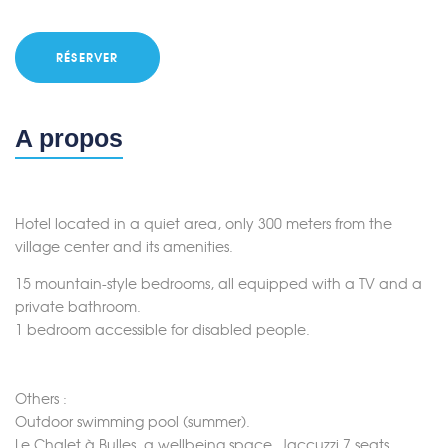
RÉSERVER
A propos
Hotel located in a quiet area, only 300 meters from the
village center and its amenities.
15 mountain-style bedrooms, all equipped with a TV and a
private bathroom.
1 bedroom accessible for disabled people.
Others :
Outdoor swimming pool (summer).
Le Chalet à Bulles, a wellbeing space. Jaccuzzi 7 seats,