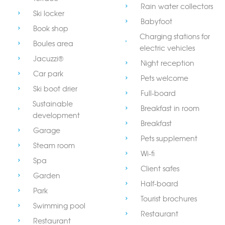
Rain water collectors
Ski locker
Babyfoot
Book shop
Charging stations for
Boules area
electric vehicles
Jacuzzi®
Night reception
Car park
Pets welcome
Ski boot drier
Full-board
Sustainable
Breakfast in room
development
Breakfast
Garage
Pets supplement
Steam room
Wi-fi
Spa
Client safes
Garden
Half-board
Park
Tourist brochures
Swimming pool
Restaurant
Restaurant